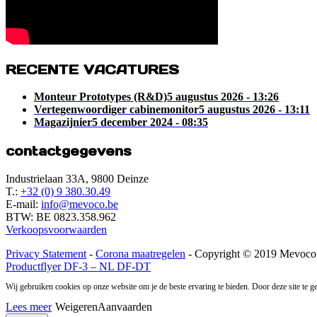
RECENTE VACATURES
Monteur Prototypes (R&D)
5 augustus 2026 - 13:26
Vertegenwoordiger cabinemonitor
5 augustus 2026 - 13:11
Magazijnier
5 december 2024 - 08:35
contactgegevens
Industrielaan 33A, 9800 Deinze
T.:
+32 (0) 9 380.30.49
E-mail:
info@mevoco.be
BTW: BE 0823.358.962
Verkoopsvoorwaarden
Privacy Statement
-
Corona maatregelen
- Copyright © 2019 Mevoco 
Productflyer DF-3 – NL
DF-DT
Wij gebruiken cookies op onze website om je de beste ervaring te bieden. Door deze site te g
Lees meer
Weigeren
Aanvaarden