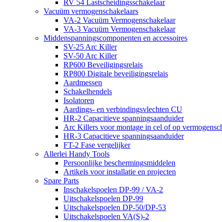
RV 54 Lastscheidingsschakelaar
Vacuüm vermogenschakelaars
VA-2 Vacuüm Vermogenschakelaar
VA-3 Vacuüm Vermogenschakelaar
Middenspanningscomponenten en accessoires
SV-25 Arc Killer
SV-50 Arc Killer
RP600 Beveiligingsrelais
RP800 Digitale beveiligingsrelais
Aardmessen
Schakelhendels
Isolatoren
Aardings- en verbindingsvlechten CU
HR-2 Capacitieve spanningsaanduider
Arc Killers voor montage in cel of op vermogensc
HR-3 Capacitieve spanningsaanduider
FT-2 Fase vergelijker
Allerlei Handy Tools
Persoonlijke beschermingsmiddelen
Artikels voor installatie en projecten
Spare Parts
Inschakelspoelen DP-99 / VA-2
Uitschakelspoelen DP-99
Uitschakelspoelen DP-50/DP-53
Uitschakelspoelen VA(S)-2