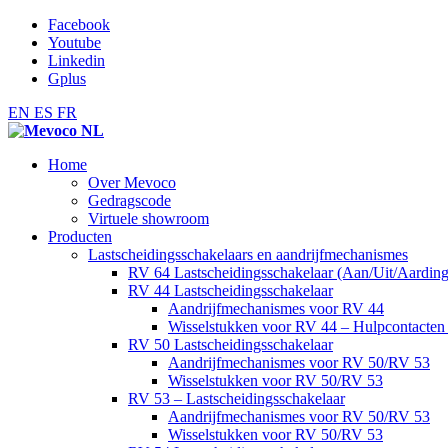
Facebook
Youtube
Linkedin
Gplus
EN
ES
FR
Home
Over Mevoco
Gedragscode
Virtuele showroom
Producten
Lastscheidingsschakelaars en aandrijfmechanismes
RV 64 Lastscheidingsschakelaar (Aan/Uit/Aarding
RV 44 Lastscheidingsschakelaar
Aandrijfmechanismes voor RV 44
Wisselstukken voor RV 44 – Hulpcontacte
RV 50 Lastscheidingsschakelaar
Aandrijfmechanismes voor RV 50/RV 53
Wisselstukken voor RV 50/RV 53
RV 53 – Lastscheidingsschakelaar
Aandrijfmechanismes voor RV 50/RV 53
Wisselstukken voor RV 50/RV 53