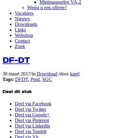
Minimaspoelen VA-2
Wenst u een offerte?
Vacatures
Nieuws
Downloads
Links
Webshop
Contact
Zoek
DF-DT
30 maart 2017
/
in
Download
/
door
karel
Tags:
DFDT
,
Prod
,
SGC
Deel dit stuk
Deel via Facebook
Deel via Twitter
Deel via Google+
Deel via Pinterest
Deel via Linkedin
Deel via Tumblr
Deel via Vk