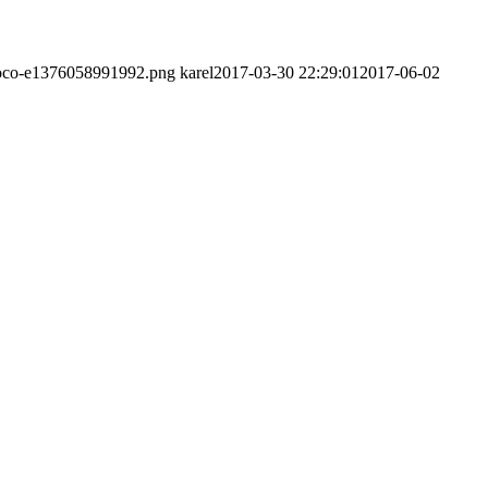
voco-e1376058991992.png
karel
2017-03-30 22:29:01
2017-06-02