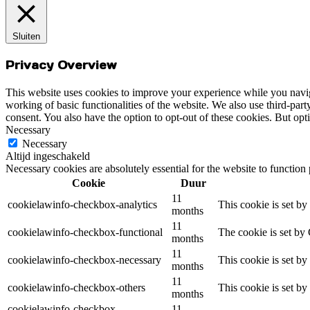
Sluiten
Privacy Overview
This website uses cookies to improve your experience while you navigat
working of basic functionalities of the website. We also use third-pa
consent. You also have the option to opt-out of these cookies. But op
Necessary
Necessary
Altijd ingeschakeld
Necessary cookies are absolutely essential for the website to function
Cookie
Duur
11
cookielawinfo-checkbox-analytics
This cookie is set b
months
11
cookielawinfo-checkbox-functional
The cookie is set by
months
11
cookielawinfo-checkbox-necessary
This cookie is set b
months
11
cookielawinfo-checkbox-others
This cookie is set b
months
cookielawinfo-checkbox-
11