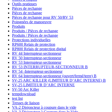
Outils pratiques
Pièces de rechange
Pièces de rechange
Pièces de rechange pour RV 50/RV 53
Poingnées de manoeuvre
Produits
Produits / Pièces de rechange
Produits / Pièces de rechange
Protections individuelles
RP600 Relais de protection
RP800 Relais de protection digital
RV 44 Interrupteur-sectionneur
RV 50 Interrupteur-sectionneur
RV 53 Interrupteur-sectionneur
RV 53 INTERRUPTEUR-SECTIONNEUR B
RV 54 -Interrupteur-sectionneur
RV 64 Interrupteur-sectionneur (ouvert/fermé/terre) B
SV-25 ARC KILLER (LIMITEUR D’ARC INTERNE) B
SV-25 LIMITEUR D’ARC INTERNE
SV-50 Arc Killer
tempdownload
test list
Tresses de liaison
VA-2 Disjoncteur à coupure dans le vide
VA-3 Disjoncteur à Coupure dans le Vide