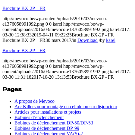
Brochure BX-2P – FR
http://mevoco.be/wp-content/uploads/2016/03/mevoco-
e1376058991992.png
0
0
karel
http://mevoco.be/wp-
content/uploads/2016/03/mevoco-e1376058991992.png
karel
2017-
03-30 12:38:33
2019-04-11 09:22:25
Brochure BX-2P - FR
Brochure BX-2P – FR
30 mars 2017
/
in
Download
/
by
karel
Brochure BX-2P – FR
http://mevoco.be/wp-content/uploads/2016/03/mevoco-
e1376058991992.png
0
0
karel
http://mevoco.be/wp-
content/uploads/2016/03/mevoco-e1376058991992.png
karel
2017-
03-30 11:31:18
2017-10-20 13:13:53
Brochure BX-2P - FR
Pages
A propos de Mevoco
Arc Killers pour montage en cellule ou sur disjoncteur
Articles pour installations et projets
Bobines d’enclenchement
Bobines de déclenchement DP-50/DP-53
Bobines de déclenchement DP-99
Bobines de déclenchement VA(S)-2