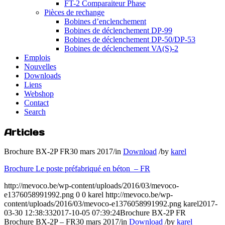
FT-2 Comparaiteur Phase
Pièces de rechange
Bobines d’enclenchement
Bobines de déclenchement DP-99
Bobines de déclenchement DP-50/DP-53
Bobines de déclenchement VA(S)-2
Emplois
Nouvelles
Downloads
Liens
Webshop
Contact
Search
Articles
Brochure BX-2P FR
30 mars 2017
/
in
Download
/
by
karel
Brochure Le poste préfabriqué en béton – FR
http://mevoco.be/wp-content/uploads/2016/03/mevoco-
e1376058991992.png
0
0
karel
http://mevoco.be/wp-
content/uploads/2016/03/mevoco-e1376058991992.png
karel
2017-
03-30 12:38:33
2017-10-05 07:39:24
Brochure BX-2P FR
Brochure BX-2P – FR
30 mars 2017
/
in
Download
/
by
karel