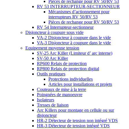
Pièces de rechange pour RV 50/RV 53
RV 53 INTERRUPTEUR-SECTIONNEUR
Mécanismes d’actionnement pour
interrupteurs RV 50/RV 53
Pièces de rechange pour RV 50/RV 53
RV 54 Interrupteur-sectionneur
Disjoncteur à coupure sous vide
VA-2 Disjoncteur à coupure dans le vide
VA-3 Disjoncteur à coupure dans le vide
Equipement moyenne tension
SV-25 Arc Killer (Limiteur d’ arc interne)
SV-50 Arc Killer
RP600 Relais de protection
RP800 Relais de protection digital
Outils pratiques
Protections individuelles
Articles pour installations et projets
Couteaux de mise à la terre
Poingnées de manoeuvre
Isolateurs
Tresses de liaison
Arc Killers pour montage en cellule ou sur
disjoncteur
HR-2 Détecteur de tension non intégré VDS
HR-3 Détecteur de tension intégré VDS