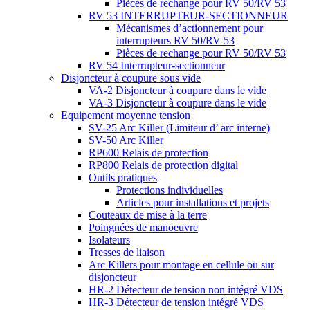
Pièces de rechange pour RV 50/RV 53
RV 53 INTERRUPTEUR-SECTIONNEUR
Mécanismes d’actionnement pour
interrupteurs RV 50/RV 53
Pièces de rechange pour RV 50/RV 53
RV 54 Interrupteur-sectionneur
Disjoncteur à coupure sous vide
VA-2 Disjoncteur à coupure dans le vide
VA-3 Disjoncteur à coupure dans le vide
Equipement moyenne tension
SV-25 Arc Killer (Limiteur d’ arc interne)
SV-50 Arc Killer
RP600 Relais de protection
RP800 Relais de protection digital
Outils pratiques
Protections individuelles
Articles pour installations et projets
Couteaux de mise à la terre
Poingnées de manoeuvre
Isolateurs
Tresses de liaison
Arc Killers pour montage en cellule ou sur
disjoncteur
HR-2 Détecteur de tension non intégré VDS
HR-3 Détecteur de tension intégré VDS